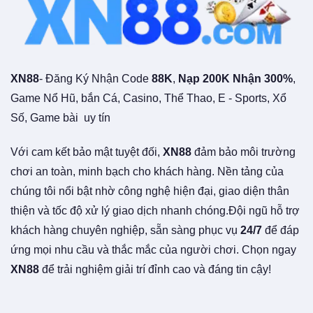
XN88
- Đăng Ký Nhận Code
88K
,
Nạp 200K Nhận 300%
,
Game Nổ Hũ, bắn Cá, Casino, Thể Thao, E - Sports, Xổ
Số, Game bài uy tín
Với cam kết bảo mật tuyệt đối,
XN88
đảm bảo môi trường
chơi an toàn, minh bạch cho khách hàng. Nền tảng của
chúng tôi nổi bật nhờ công nghệ hiện đại, giao diện thân
thiện và tốc độ xử lý giao dịch nhanh chóng.
Đội ngũ hỗ trợ
khách hàng chuyên nghiệp, sẵn sàng phục vụ
24/7
để đáp
ứng mọi nhu cầu và thắc mắc của người chơi. Chọn ngay
XN88
để trải nghiệm giải trí đỉnh cao và đáng tin cậy!