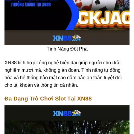
Tính Năng Đột Phá
XN88 tích hợp công nghệ hiện đại giúp người chơi trải
nghiệm mượt mà, không gián đoạn. Tính năng tự động
hóa và hệ thống bảo mật cao đảm bảo an toàn tuyệt đối
cho tài khoản và thông tin cá nhân.
Đa Dạng Trò Chơi Slot Tại XN88