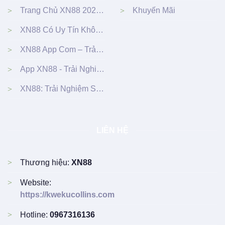
Trang Chủ XN88 2026 | XN88 Com - Trải Nghiệm Slot Đỉnh Cao
Khuyến Mãi
XN88 Có Uy Tín Không? Đánh Giá Nhanh Chóng Và Chính Xác Về Nhà Cái Slot
XN88 App Com – Trải Nghiệm Slot Đỉnh Cao 2026
App XN88 - Trải Nghiệm Slot Đỉnh Cao Với Ưu Đãi Dành Riêng Cho Thành Viên
XN88: Trải Nghiệm Slot Uy Tín Và Đa Dạng Cho Người Chơi 2026
LIÊN HỆ
Thương hiệu:
XN88
Website:
https://kwekucollins.com
Hotline:
0967316136