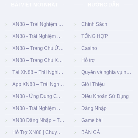
BÀI VIẾT MỚI NHẤT
HƯỚNG DẪN
XN88 – Trải Nghiệm Slot Trực Tuyến Đỉnh Cao Với Ưu Đãi Đặc Biệt 2026
Chính Sách
XN88 - Trải Nghiệm Slot Trực Tuyến Đỉnh Cao 2026
TỔNG HỢP
XN88 – Trang Chủ Ứng Dụng XN88 Đa Dạng Game Slot Trực Tuyến 2026
Casino
XN88 – Trang Chủ XN88 – Nền Tảng Slot Đa Dạng Cho Người Chơi
Hỗ trợ
Tải XN88 – Trải Nghiệm Slot Đỉnh Cao Với Giao Diện Hiện Đại 2026
Quyền và nghĩa vụ người chơi
App XN88 – Trải Nghiệm Slot Đỉnh Cao Tại XN88 2026
Giới Thiệu
XN88 - Ứng Dụng Cá Cược Slot Đa Dạng, Ưu Đãi Mở Rộng 2026
Điều Khoản Sử Dụng
XN88 - Trải Nghiệm Game Slot Đỉnh Cao Với XN88 Game 2026
Đăng Nhập
XN88 Đăng Nhập – Trải Nghiệm Đỉnh Cao Trong Thế Giới SLOT 2026
Game bài
Hỗ Trợ XN88 | Chuyên Nghiệp - Tận Tâm - Nhiệt Huyết
BẮN CÁ