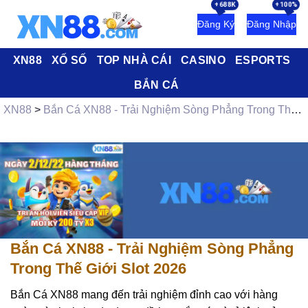
Đăng Ký
Đăng Nhập
XN88
XỐ SỐ
TOP NHÀ CÁI
CASINO
ESPORTS
BẮN CÁ
XN88
>
Bắn Cá XN88 - Trải Nghiệm Sòng Phẳng Trong Thế Giới Slot 2026
Bắn Cá XN88 - Trải Nghiệm Sòng Phẳng
Trong Thế Giới Slot 2026
Bắn Cá XN88 mang đến trải nghiệm đỉnh cao với hàng