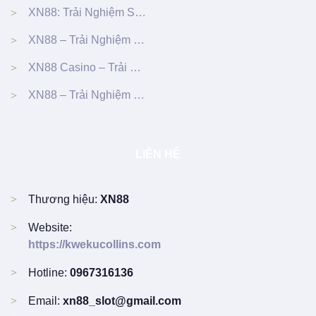
XN88: Trải Nghiệm Slot Uy Tín Và Đa Dạng Cho Người Chơi 2026
XN88 – Trải Nghiệm Slot Đỉnh Cao Với XN88 Google Play 2026
XN88 Casino – Trải Nghiệm Slot Đỉnh Cao Với Tỷ Lệ Thắng Cao 2026
XN88 – Trải Nghiệm Slot Đỉnh Cao, Ưu Đãi XN88 Bshrf, Hướng Dẫn Đăng Ký Và Nạp Tiền 2026
LIÊN HỆ
Thương hiệu:
XN88
Website:
https://kwekucollins.com
Hotline:
0967316136
Email:
xn88_slot@gmail.com