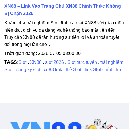
XN88 – Link Vào Trang Chủ XN88 Chính Thức Không
Bị Chặn 2026
Khám phá trải nghiệm Slot đỉnh cao tại XN88 với giao diện
hiện đại, dịch vụ đa dạng và hệ thống bảo mật tiên tiến.
Truy cập XN88 để tận hưởng sự tiện lợi và an toàn tuyệt
đối trong mọi lần chơi.
Thời gian đăng: 2026-07-05 08:00:30
TAGS:
Slot
,
XN88
,
slot 2026
,
Slot trực tuyến
,
trải nghiệm
Slot
,
đăng ký slot
,
xn88 link
,
thẻ Slot
,
link Slot chính thức
,