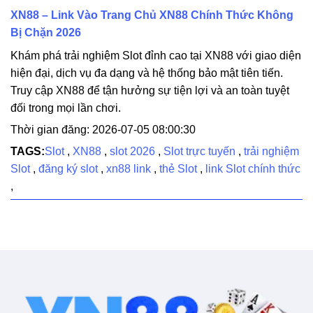
XN88 – Link Vào Trang Chủ XN88 Chính Thức Không
Bị Chặn 2026
Khám phá trải nghiệm Slot đỉnh cao tại XN88 với giao diện
hiện đại, dịch vụ đa dạng và hệ thống bảo mật tiên tiến.
Truy cập XN88 để tận hưởng sự tiện lợi và an toàn tuyệt
đối trong mọi lần chơi.
Thời gian đăng: 2026-07-05 08:00:30
TAGS:
Slot
,
XN88
,
slot 2026
,
Slot trực tuyến
,
trải nghiệm
Slot
,
đăng ký slot
,
xn88 link
,
thẻ Slot
,
link Slot chính thức
,