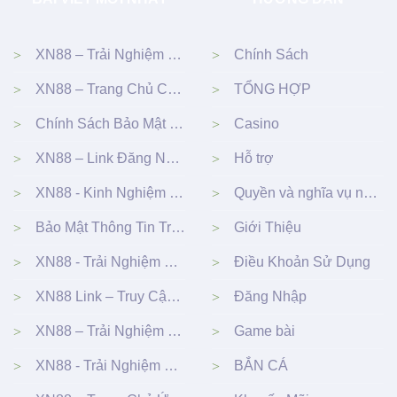
XN88 – Trải Nghiệm Slot Đỉnh Cao Cùng Tải XN88 Miễn Phí
Chính Sách
XN88 – Trang Chủ Chính Thức | Slot, Bắn Cá, Đá Gà, Nổ Hũ, Thể Thao | 2026
TỔNG HỢP
Chính Sách Bảo Mật XN88 – Cam Kết An Toàn Cho Game XN88
Casino
XN88 – Link Đăng Nhập Chính Thức Cho Người Chơi Slot 2026
Hỗ trợ
XN88 - Kinh Nghiệm Chơi Slot Trên Google Play 2026
Quyền và nghĩa vụ người chơi
Bảo Mật Thông Tin Trong Môi Trường Slot - Bí Quyết An Toàn Tại XN88
Giới Thiệu
XN88 - Trải Nghiệm Slot Đỉnh Cao Cùng Các Trò Chơi Đỉnh Cao 2026
Điều Khoản Sử Dụng
XN88 Link – Truy Cập An Toàn Cho Người Chơi Slot
Đăng Nhập
XN88 – Trải Nghiệm Slot Trực Tuyến Đỉnh Cao Với Ưu Đãi Đặc Biệt 2026
Game bài
XN88 - Trải Nghiệm Slot Trực Tuyến Đỉnh Cao 2026
BẮN CÁ