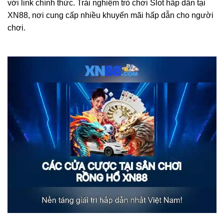
với link chính thức. Trải nghiệm trò chơi Slot hấp dẫn tại
XN88, nơi cung cấp nhiều khuyến mãi hấp dẫn cho người
chơi.