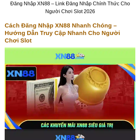
Đăng Nhập XN88 – Link Đăng Nhập Chính Thức Cho
Người Chơi Slot 2026
Cách Đăng Nhập XN88 Nhanh Chóng –
Hướng Dẫn Truy Cập Nhanh Cho Người
Chơi Slot