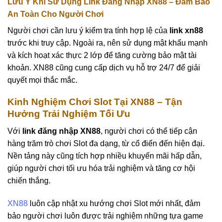
Lưu Ý Khi Sử Dụng Link Đăng Nhập XN88 – Đảm Bảo
An Toàn Cho Người Chơi
Người chơi cần lưu ý kiểm tra tính hợp lệ của
link xn88
trước khi truy cập. Ngoài ra, nên sử dụng mật khẩu mạnh
và kích hoạt xác thực 2 lớp để tăng cường bảo mật tài
khoản. XN88 cũng cung cấp dịch vụ hỗ trợ 24/7 để giải
quyết mọi thắc mắc.
Kinh Nghiệm Chơi Slot Tại XN88 – Tận
Hưởng Trải Nghiệm Tối Ưu
Với
link đăng nhập XN88
, người chơi có thể tiếp cận
hàng trăm trò chơi Slot đa dạng, từ cổ điển đến hiện đại.
Nền tảng này cũng tích hợp nhiều khuyến mãi hấp dẫn,
giúp người chơi tối ưu hóa trải nghiệm và tăng cơ hội
chiến thắng.
XN88
luôn cập nhật xu hướng chơi Slot mới nhất, đảm
bảo người chơi luôn được trải nghiệm những tựa game