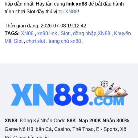
hấp dẫn nhất. Hãy tận dụng
link xn88
để bắt đầu hành
trình chơi Slot đầy thú vị
tại XN88
!
Thời gian đăng: 2026-07-08 19:12:42
TAGS:
XN88
,
xn88 link
,
Slot
,
đăng nhập XN88
,
Khuyến
Mãi Slot
,
chơi slot
,
trang chủ xn88
,
XN88
- Đăng Ký Nhận Code
88K
,
Nạp 200K Nhận 300%
,
Game Nổ Hũ, bắn Cá, Casino, Thể Thao, E - Sports, Xổ
Số, Game bài uy tín