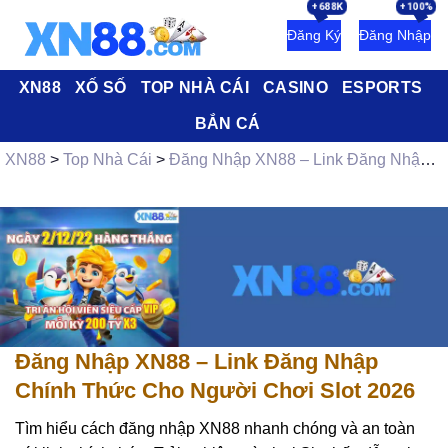
Đăng Ký
Đăng Nhập
XN88
XỐ SỐ
TOP NHÀ CÁI
CASINO
ESPORTS
BẮN CÁ
XN88
>
Top Nhà Cái
>
Đăng Nhập XN88 – Link Đăng Nhập Chính Thức Cho Người Chơi Slot 2026
Đăng Nhập XN88 – Link Đăng Nhập
Chính Thức Cho Người Chơi Slot 2026
Tìm hiểu cách đăng nhập XN88 nhanh chóng và an toàn