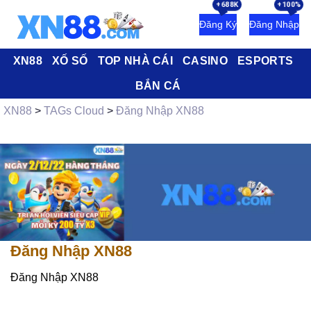
Đăng Ký
Đăng Nhập
XN88
XỐ SỐ
TOP NHÀ CÁI
CASINO
ESPORTS
BẮN CÁ
XN88
>
TAGs Cloud
>
Đăng Nhập XN88
Đăng Nhập XN88
Đăng Nhập XN88