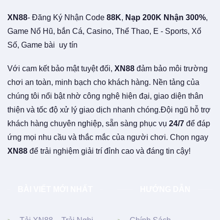
XN88
- Đăng Ký Nhận Code
88K
,
Nạp 200K Nhận 300%
,
Game Nổ Hũ, bắn Cá, Casino, Thể Thao, E - Sports, Xổ
Số, Game bài uy tín
Với cam kết bảo mật tuyệt đối,
XN88
đảm bảo môi trường
chơi an toàn, minh bạch cho khách hàng. Nền tảng của
chúng tôi nổi bật nhờ công nghệ hiện đại, giao diện thân
thiện và tốc độ xử lý giao dịch nhanh chóng.
Đội ngũ hỗ trợ
khách hàng chuyên nghiệp, sẵn sàng phục vụ
24/7
để đáp
ứng mọi nhu cầu và thắc mắc của người chơi. Chọn ngay
XN88
để trải nghiệm giải trí đỉnh cao và đáng tin cậy!
BÀI VIẾT MỚI NHẤT
HƯỚNG DẪN