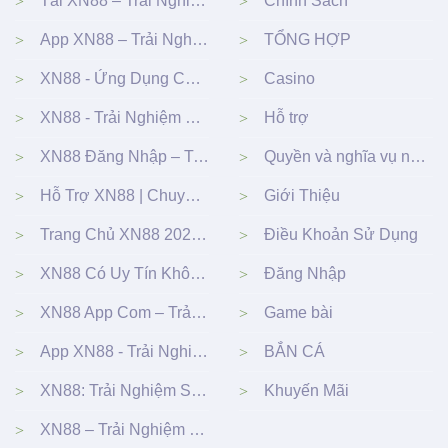
Tải XN88 – Trải Nghiệm Slot Đỉnh Cao Với Giao Diện Hiện Đại 2026
Chính Sách
App XN88 – Trải Nghiệm Slot Đỉnh Cao Tại XN88 2026
TỔNG HỢP
XN88 - Ứng Dụng Cá Cược Slot Đa Dạng, Ưu Đãi Mở Rộng 2026
Casino
XN88 - Trải Nghiệm Game Slot Đỉnh Cao Với XN88 Game 2026
Hỗ trợ
XN88 Đăng Nhập – Trải Nghiệm Đỉnh Cao Trong Thế Giới SLOT 2026
Quyền và nghĩa vụ người chơi
Hỗ Trợ XN88 | Chuyên Nghiệp - Tận Tâm - Nhiệt Huyết
Giới Thiệu
Trang Chủ XN88 2026 | XN88 Com - Trải Nghiệm Slot Đỉnh Cao
Điều Khoản Sử Dụng
XN88 Có Uy Tín Không? Đánh Giá Nhanh Chóng Và Chính Xác Về Nhà Cái Slot
Đăng Nhập
XN88 App Com – Trải Nghiệm Slot Đỉnh Cao 2026
Game bài
App XN88 - Trải Nghiệm Slot Đỉnh Cao Với Ưu Đãi Dành Riêng Cho Thành Viên
BẮN CÁ
XN88: Trải Nghiệm Slot Uy Tín Và Đa Dạng Cho Người Chơi 2026
Khuyến Mãi
XN88 – Trải Nghiệm Slot Đỉnh Cao Với XN88 Google Play 2026