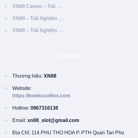
XN88 Casino – Trải Nghiệm Slot Đỉnh Cao Với Tỷ Lệ Thắng Cao 2026
XN88 – Trải Nghiệm Slot Đỉnh Cao, Ưu Đãi XN88 Bshrf, Hướng Dẫn Đăng Ký Và Nạp Tiền 2026
XN88 – Trải Nghiệm Slot Đa Dạng, Trải Nghiệm Vui Vẻ 2026
LIÊN HỆ
Thương hiệu:
XN88
Website:
https://kwekucollins.com
Hotline:
0967316136
Email:
xn88_slot@gmail.com
Địa Chỉ: 114 PHU THO HOA P. PTH Quan Tan Phu