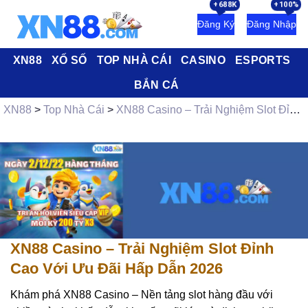
Đăng Ký
Đăng Nhập
XN88
XỐ SỐ
TOP NHÀ CÁI
CASINO
ESPORTS
BẮN CÁ
XN88
>
Top Nhà Cái
>
XN88 Casino – Trải Nghiệm Slot Đỉnh Cao Với Ưu Đãi Hấp Dẫn 2026
XN88 Casino – Trải Nghiệm Slot Đỉnh
Cao Với Ưu Đãi Hấp Dẫn 2026
Khám phá XN88 Casino – Nền tảng slot hàng đầu với