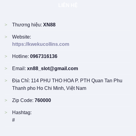
LIÊN HỆ
Thương hiệu:
XN88
Website:
https://kwekucollins.com
Hotline:
0967316136
Email:
xn88_slot@gmail.com
Địa Chỉ: 114 PHU THO HOA P. PTH Quan Tan Phu
Thanh pho Ho Chi Minh, Việt Nam
Zip Code:
760000
Hashtag:
#