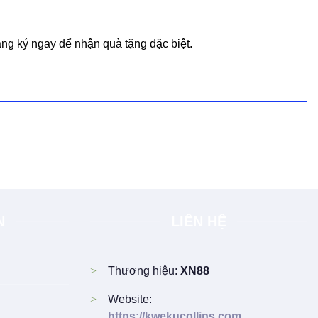
g ký ngay để nhận quà tặng đặc biệt.
N
LIÊN HỆ
Thương hiệu:
XN88
Website:
https://kwekucollins.com