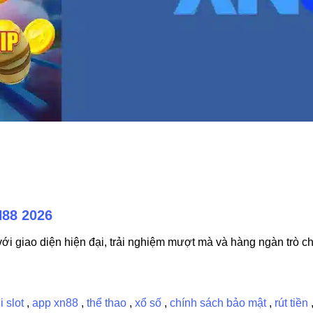
N88 2026
với giao diện hiện đại, trải nghiệm mượt mà và hàng ngàn trò
i slot
,
app xn88
,
thể thao
,
xổ số
,
chính sách bảo mật
,
rút tiền