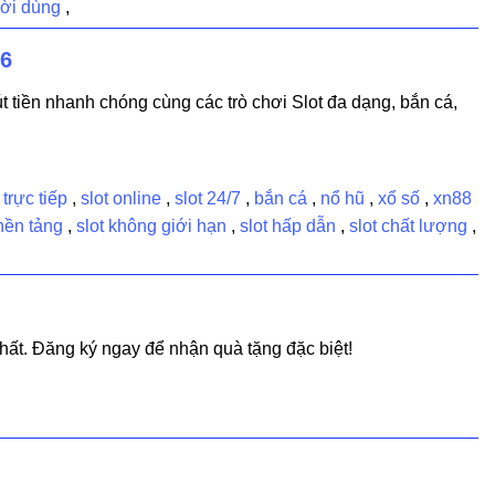
ười dùng
,
26
 tiền nhanh chóng cùng các trò chơi Slot đa dạng, bắn cá,
 trực tiếp
,
slot online
,
slot 24/7
,
bắn cá
,
nổ hũ
,
xổ số
,
xn88
nền tảng
,
slot không giới hạn
,
slot hấp dẫn
,
slot chất lượng
,
ất. Đăng ký ngay để nhận quà tặng đặc biệt!