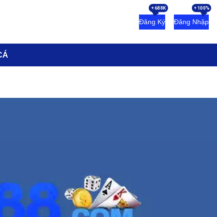
Đăng Ký
Đăng Nhập
CÁ