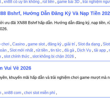
t
,
xn88 có uy tín không
,
rút tiền
,
game bài 3D
,
trải nghiệm ng
N88 Bshrf, Hướng Dẫn Đăng Ký Và Nạp Tiền 20
ới ưu đãi XN88 Bshrf hấp dẫn. Hướng dẫn đăng ký, nạp tiền, rút
2026.
ò chơi
,
Casino
,
game slot
,
đăng ký
,
giải trí
,
Slot đa dạng
,
Slot
toàn
,
Slot mới nhất
,
rút tiền
,
tin tức
,
đá gà
,
Dịch Vụ
,
tải app
,
n
,
slot chính thức
,
slot không bị chặn 2026
,
m Vui Vẻ 2026
yền, khuyến mãi hấp dẫn và trải nghiệm chơi game mượt mà nh
n
,
xn88 com
,
chơi slot miễn phí
,