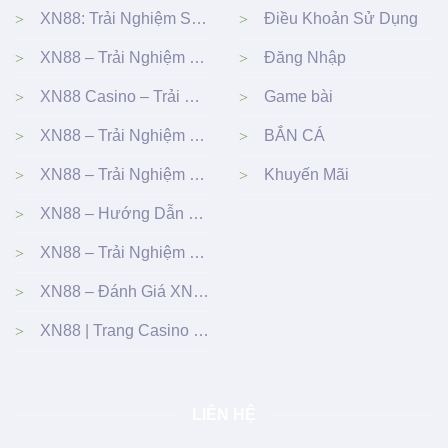
XN88: Trải Nghiệm Slot Uy Tín Và Đa Dạng Cho Người Chơi 2026
Điều Khoản Sử Dụng
XN88 – Trải Nghiệm Slot Đỉnh Cao Với XN88 Google Play 2026
Đăng Nhập
XN88 Casino – Trải Nghiệm Slot Đỉnh Cao Với Tỷ Lệ Thắng Cao 2026
Game bài
XN88 – Trải Nghiệm Slot Đỉnh Cao, Ưu Đãi XN88 Bshrf, Hướng Dẫn Đăng Ký Và Nạp Tiền 2026
BẮN CÁ
XN88 – Trải Nghiệm Slot Đa Dạng, Trải Nghiệm Vui Vẻ 2026
Khuyến Mãi
XN88 – Hướng Dẫn Đăng Nhập Vào Trang Chủ Slot XN88 2026
XN88 – Trải Nghiệm Cá Cược Slot Đỉnh Cao, Tránh Lừa Đảo Với XN88 2026
XN88 – Đánh Giá XN88 Có Uy Tín Không 2026
XN88 | Trang Casino trực tuyến hàng đầu Việt Nam
LIÊN HỆ