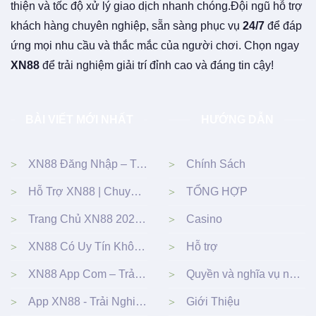
thiện và tốc độ xử lý giao dịch nhanh chóng.
Đội ngũ hỗ trợ
khách hàng chuyên nghiệp, sẵn sàng phục vụ
24/7
để đáp
ứng mọi nhu cầu và thắc mắc của người chơi. Chọn ngay
XN88
để trải nghiệm giải trí đỉnh cao và đáng tin cậy!
BÀI VIẾT MỚI NHẤT
HƯỚNG DẪN
XN88 Đăng Nhập – Trải Nghiệm Đỉnh Cao Trong Thế Giới SLOT 2026
Chính Sách
Hỗ Trợ XN88 | Chuyên Nghiệp - Tận Tâm - Nhiệt Huyết
TỔNG HỢP
Trang Chủ XN88 2026 | XN88 Com - Trải Nghiệm Slot Đỉnh Cao
Casino
XN88 Có Uy Tín Không? Đánh Giá Nhanh Chóng Và Chính Xác Về Nhà Cái Slot
Hỗ trợ
XN88 App Com – Trải Nghiệm Slot Đỉnh Cao 2026
Quyền và nghĩa vụ người chơi
App XN88 - Trải Nghiệm Slot Đỉnh Cao Với Ưu Đãi Dành Riêng Cho Thành Viên
Giới Thiệu