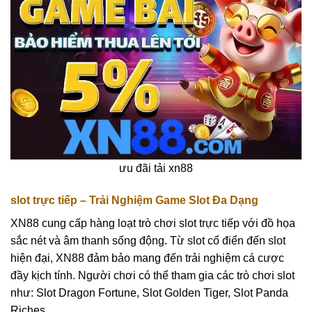
ưu đãi tải xn88
slot trực tiếp – Trải Nghiệm Game Slot Đa Dạng
XN88 cung cấp hàng loạt trò chơi slot trực tiếp với đồ họa
sắc nét và âm thanh sống động. Từ slot cổ điển đến slot
hiện đại, XN88 đảm bảo mang đến trải nghiệm cá cược
đầy kịch tính. Người chơi có thể tham gia các trò chơi slot
như: Slot Dragon Fortune, Slot Golden Tiger, Slot Panda
Riches...