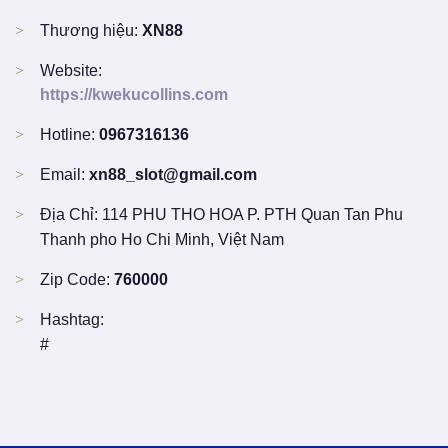
Thương hiệu:
XN88
Website:
https://kwekucollins.com
Hotline:
0967316136
Email:
xn88_slot@gmail.com
Địa Chỉ: 114 PHU THO HOA P. PTH Quan Tan Phu
Thanh pho Ho Chi Minh, Việt Nam
Zip Code:
760000
Hashtag:
#