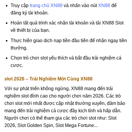
Truy cập
trang chủ XN88
và nhấn vào nút
XN88
để
đăng ký tài khoản.
Hoàn tất quá trình xác nhận tài khoản và tải XN88 Slot
về thiết bị của bạn.
Thực hiện giao dịch nạp tiền đầu tiên để nhận ngay tiền
thưởng.
Chọn trò chơi slot yêu thích và bắt đầu trải nghiệm cá
cược.
slot 2026 – Trải Nghiệm Mới Cùng XN88
Với sự phát triển không ngừng, XN88 mang đến trải
nghiệm slot đỉnh cao cho người chơi năm 2026. Các trò
chơi slot mới nhất được cập nhật thường xuyên, đảm bảo
mang đến trải nghiệm cá cược đầy kịch tính và hấp dẫn.
Người chơi có thể tham gia các trò chơi slot như: Slot
2026, Slot Golden Spin, Slot Mega Fortune...