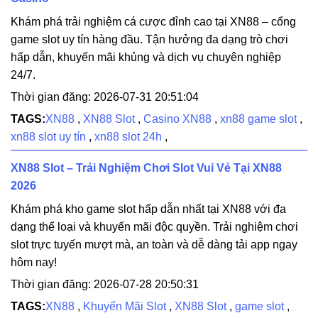
Khám phá trải nghiệm cá cược đỉnh cao tại XN88 – cổng
game slot uy tín hàng đầu. Tận hưởng đa dạng trò chơi
hấp dẫn, khuyến mãi khủng và dịch vụ chuyên nghiệp
24/7.
Thời gian đăng: 2026-07-31 20:51:04
TAGS:
XN88
,
XN88 Slot
,
Casino XN88
,
xn88 game slot
,
xn88 slot uy tín
,
xn88 slot 24h
,
XN88 Slot – Trải Nghiệm Chơi Slot Vui Vẻ Tại XN88
2026
Khám phá kho game slot hấp dẫn nhất tại XN88 với đa
dạng thể loại và khuyến mãi độc quyền. Trải nghiệm chơi
slot trực tuyến mượt mà, an toàn và dễ dàng tải app ngay
hôm nay!
Thời gian đăng: 2026-07-28 20:50:31
TAGS:
XN88
,
Khuyến Mãi Slot
,
XN88 Slot
,
game slot
,