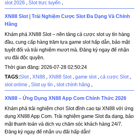
slot 2026
,
Slot trực tuyến
,
XN88 Slot | Trải Nghiệm Cược Slot Đa Dạng Và Chính
Hãng
Khám phá XN88 Slot – nền tảng cá cược slot uy tín hàng
đầu, cung cấp hàng trăm tựa game slot hấp dẫn, bảo mật
tuyệt đối và trải nghiệm mượt mà. Đăng ký ngay để nhận
ưu đãi độc quyền.
Thời gian đăng: 2026-07-28 02:50:24
TAGS:
Slot
,
XN88
,
XN88 Slot
,
game slot
,
cá cược Slot
,
slot online
,
Slot uy tín
,
slot chính hãng
,
XN88 – Ứng Dụng XN88 App Com Chính Thức 2026
Khám phá trải nghiệm chơi Slot đỉnh cao tại XN88 với ứng
dụng XN88 App Com. Trải nghiệm game Slot đa dạng, bảo
mật thanh toán và dịch vụ chăm sóc khách hàng 24/7.
Đăng ký ngay để nhận ưu đãi hấp dẫn!