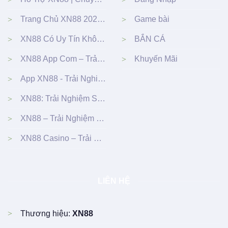
Trang Chủ XN88 2026 | XN88 Com - Trải Nghiệm Slot Đỉnh Cao
Game bài
XN88 Có Uy Tín Không? Đánh Giá Nhanh Chóng Và Chính Xác Về Nhà Cái Slot
BẮN CÁ
XN88 App Com – Trải Nghiệm Slot Đỉnh Cao 2026
Khuyến Mãi
App XN88 - Trải Nghiệm Slot Đỉnh Cao Với Ưu Đãi Dành Riêng Cho Thành Viên
XN88: Trải Nghiệm Slot Uy Tín Và Đa Dạng Cho Người Chơi 2026
XN88 – Trải Nghiệm Slot Đỉnh Cao Với XN88 Google Play 2026
XN88 Casino – Trải Nghiệm Slot Đỉnh Cao Với Tỷ Lệ Thắng Cao 2026
LIÊN HỆ
Thương hiệu:
XN88