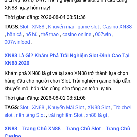
dịch vụ hỗ trợ 24/7. Trải nghiệm game slot đỉnh cao cùng
XN88 ngay hôm nay!
Thời gian đăng: 2026-08-04 08:51:36
TAGS:
Slot
,
XN88
,
Khuyến mãi
,
game slot
,
Casino XN88
,
bắn cá
,
nổ hũ
,
thể thao
,
casino online
,
007win
,
007winfood
,
XN88 Là Gì? Khám Phá Trải Nghiệm Slot Đỉnh Cao Tại
XN88 2026
Khám phá XN88 là gì và tại sao XN88 trở thành lựa chọn
hàng đầu cho người chơi Slot. Trải nghiệm game hấp dẫn,
khuyến mãi hấp dẫn cùng nền tảng an toàn uy tín.
Thời gian đăng: 2026-08-01 08:51:08
TAGS:
Slot
,
XN88
,
Khuyến Mãi Slot
,
XN88 Slot
,
Trò chơi
slot
,
nền tảng Slot
,
trải nghiệm Slot
,
xn88 là gì
,
XN88 – Trang Chủ XN88 – Trang Chủ Slot – Trang Chủ
Casino