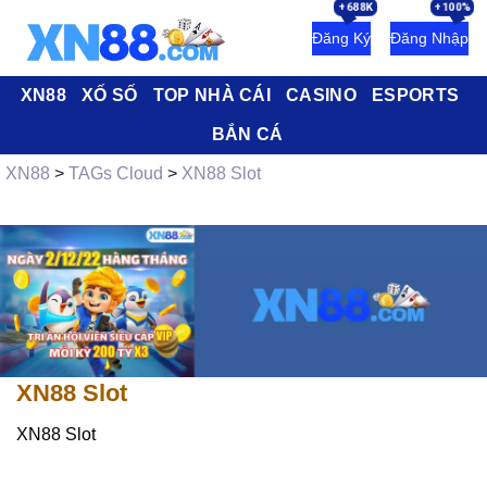
Đăng Ký
Đăng Nhập
XN88
XỐ SỐ
TOP NHÀ CÁI
CASINO
ESPORTS
BẮN CÁ
XN88
>
TAGs Cloud
>
XN88 Slot
XN88 Slot
XN88 Slot