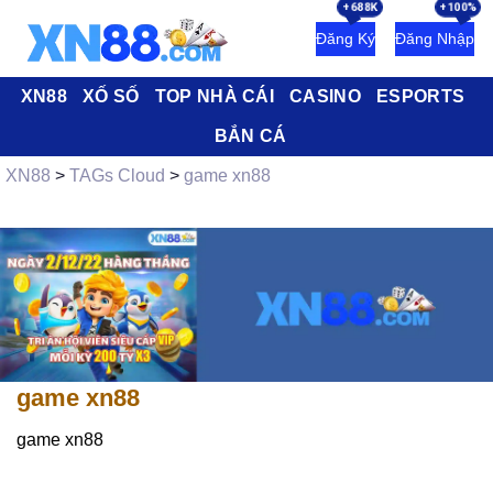
Đăng Ký
Đăng Nhập
XN88
XỐ SỐ
TOP NHÀ CÁI
CASINO
ESPORTS
BẮN CÁ
XN88
>
TAGs Cloud
>
game xn88
game xn88
game xn88