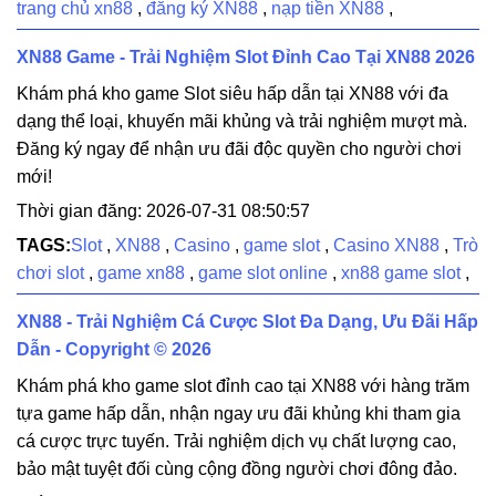
trang chủ xn88
,
đăng ký XN88
,
nạp tiền XN88
,
XN88 Game - Trải Nghiệm Slot Đỉnh Cao Tại XN88 2026
Khám phá kho game Slot siêu hấp dẫn tại XN88 với đa
dạng thể loại, khuyến mãi khủng và trải nghiệm mượt mà.
Đăng ký ngay để nhận ưu đãi độc quyền cho người chơi
mới!
Thời gian đăng: 2026-07-31 08:50:57
TAGS:
Slot
,
XN88
,
Casino
,
game slot
,
Casino XN88
,
Trò
chơi slot
,
game xn88
,
game slot online
,
xn88 game slot
,
XN88 - Trải Nghiệm Cá Cược Slot Đa Dạng, Ưu Đãi Hấp
Dẫn - Copyright © 2026
Khám phá kho game slot đỉnh cao tại XN88 với hàng trăm
tựa game hấp dẫn, nhận ngay ưu đãi khủng khi tham gia
cá cược trực tuyến. Trải nghiệm dịch vụ chất lượng cao,
bảo mật tuyệt đối cùng cộng đồng người chơi đông đảo.