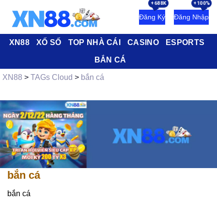
Đăng Ký
Đăng Nhập
XN88
XỐ SỐ
TOP NHÀ CÁI
CASINO
ESPORTS
BẮN CÁ
XN88
>
TAGs Cloud
>
bắn cá
bắn cá
bắn cá