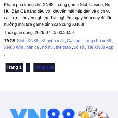
Khám phá trang chủ XN88 – cổng game Slot, Casino, Nổ
Hũ, Bắn Cá hàng đầu với khuyến mãi hấp dẫn và dịch vụ
cá cược chuyên nghiệp. Trải nghiệm ngay hôm nay để tận
hưởng mọi tựa game đỉnh cao cùng XN88!
Thời gian đăng: 2026-07-13 00:33:59
TAGS:
Slot
,
XN88
,
Khuyến mãi
,
Casino
,
trang chủ xn88
,
XN88 Win
,
bắn cá
,
nổ hũ
,
thể thao
,
xổ số
,
Tải XN88 App
,
Trang 1
2
Trang cuối