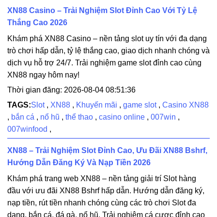
XN88 Casino – Trải Nghiệm Slot Đỉnh Cao Với Tỷ Lệ
Thắng Cao 2026
Khám phá XN88 Casino – nền tảng slot uy tín với đa dạng
trò chơi hấp dẫn, tỷ lệ thắng cao, giao dịch nhanh chóng và
dịch vụ hỗ trợ 24/7. Trải nghiệm game slot đỉnh cao cùng
XN88 ngay hôm nay!
Thời gian đăng: 2026-08-04 08:51:36
TAGS:
Slot
,
XN88
,
Khuyến mãi
,
game slot
,
Casino XN88
,
bắn cá
,
nổ hũ
,
thể thao
,
casino online
,
007win
,
007winfood
,
XN88 – Trải Nghiệm Slot Đỉnh Cao, Ưu Đãi XN88 Bshrf,
Hướng Dẫn Đăng Ký Và Nạp Tiền 2026
Khám phá trang web XN88 – nền tảng giải trí Slot hàng
đầu với ưu đãi XN88 Bshrf hấp dẫn. Hướng dẫn đăng ký,
nạp tiền, rút tiền nhanh chóng cùng các trò chơi Slot đa
dạng, bắn cá, đá gà, nổ hũ. Trải nghiệm cá cược đỉnh cao