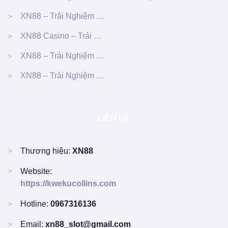
XN88 – Trải Nghiệm Slot Đỉnh Cao Với XN88 Google Play 2026
XN88 Casino – Trải Nghiệm Slot Đỉnh Cao Với Tỷ Lệ Thắng Cao 2026
XN88 – Trải Nghiệm Slot Đỉnh Cao, Ưu Đãi XN88 Bshrf, Hướng Dẫn Đăng Ký Và Nạp Tiền 2026
XN88 – Trải Nghiệm Slot Đa Dạng, Trải Nghiệm Vui Vẻ 2026
LIÊN HỆ
Thương hiệu:
XN88
Website:
https://kwekucollins.com
Hotline:
0967316136
Email:
xn88_slot@gmail.com