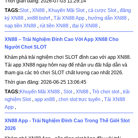
Thời gian đăng: 2026-07-03 11:29:14
TAGS:
Slot
,
XN88
,
Khuyến Mãi Slot
,
cá cược Slot
,
đăng
ký XN88
,
xn88 bshrf
,
Tải XN88 App
,
hướng dẫn XN88
,
nạp tiền XN88
,
rút tiền XN88
,
đại lý XN88
,
XN88 – Trải Nghiệm Đỉnh Cao Với App XN88 Cho
Người Chơi SLOT
Khám phá trải nghiệm chơi SLOT đỉnh cao với app XN88.
Tải app XN88 ngay hôm nay để nhận ưu đãi hấp dẫn và
tham gia các trò chơi SLOT chất lượng cao nhất 2026.
Thời gian đăng: 2026-06-25 13:06:45
TAGS:
Khuyến Mãi XN88
,
Slot
,
XN88
,
Trò chơi slot
,
trải
nghiệm Slot
,
app xn88
,
chơi slot trực tuyến
,
Tải XN88
App
,
XN88 App - Trải Nghiệm Đỉnh Cao Trong Thế Giới Slot
2026