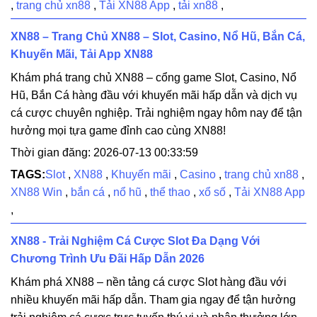
,
trang chủ xn88
,
Tải XN88 App
,
tải xn88
,
XN88 – Trang Chủ XN88 – Slot, Casino, Nổ Hũ, Bắn Cá,
Khuyến Mãi, Tải App XN88
Khám phá trang chủ XN88 – cổng game Slot, Casino, Nổ
Hũ, Bắn Cá hàng đầu với khuyến mãi hấp dẫn và dịch vụ
cá cược chuyên nghiệp. Trải nghiệm ngay hôm nay để tận
hưởng mọi tựa game đỉnh cao cùng XN88!
Thời gian đăng: 2026-07-13 00:33:59
TAGS:
Slot
,
XN88
,
Khuyến mãi
,
Casino
,
trang chủ xn88
,
XN88 Win
,
bắn cá
,
nổ hũ
,
thể thao
,
xổ số
,
Tải XN88 App
,
XN88 - Trải Nghiệm Cá Cược Slot Đa Dạng Với
Chương Trình Ưu Đãi Hấp Dẫn 2026
Khám phá XN88 – nền tảng cá cược Slot hàng đầu với
nhiều khuyến mãi hấp dẫn. Tham gia ngay để tận hưởng