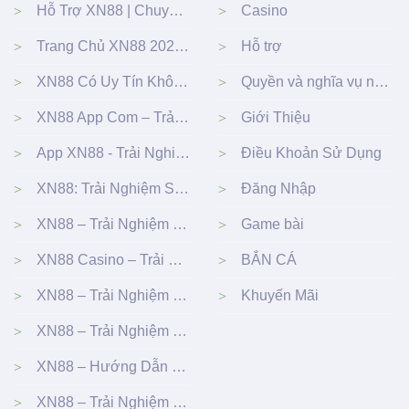
Hỗ Trợ XN88 | Chuyên Nghiệp - Tận Tâm - Nhiệt Huyết
Casino
Trang Chủ XN88 2026 | XN88 Com - Trải Nghiệm Slot Đỉnh Cao
Hỗ trợ
XN88 Có Uy Tín Không? Đánh Giá Nhanh Chóng Và Chính Xác Về Nhà Cái Slot
Quyền và nghĩa vụ người chơi
XN88 App Com – Trải Nghiệm Slot Đỉnh Cao 2026
Giới Thiệu
App XN88 - Trải Nghiệm Slot Đỉnh Cao Với Ưu Đãi Dành Riêng Cho Thành Viên
Điều Khoản Sử Dụng
XN88: Trải Nghiệm Slot Uy Tín Và Đa Dạng Cho Người Chơi 2026
Đăng Nhập
XN88 – Trải Nghiệm Slot Đỉnh Cao Với XN88 Google Play 2026
Game bài
XN88 Casino – Trải Nghiệm Slot Đỉnh Cao Với Tỷ Lệ Thắng Cao 2026
BẮN CÁ
XN88 – Trải Nghiệm Slot Đỉnh Cao, Ưu Đãi XN88 Bshrf, Hướng Dẫn Đăng Ký Và Nạp Tiền 2026
Khuyến Mãi
XN88 – Trải Nghiệm Slot Đa Dạng, Trải Nghiệm Vui Vẻ 2026
XN88 – Hướng Dẫn Đăng Nhập Vào Trang Chủ Slot XN88 2026
XN88 – Trải Nghiệm Cá Cược Slot Đỉnh Cao, Tránh Lừa Đảo Với XN88 2026