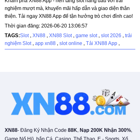
Khám phá XN88 App - nền tảng slot hàng đầu với trải
nghiệm mượt mà, khuyến mãi hấp dẫn và giao diện thân
thiện. Tải ngay XN88 App để tận hưởng trò chơi đỉnh cao!
Thời gian đăng: 2026-06-20 13:06:57
TAGS:
Slot
,
XN88
,
XN88 Slot
,
game slot
,
slot 2026
,
trải
nghiệm Slot
,
app xn88
,
slot online
,
Tải XN88 App
,
XN88
- Đăng Ký Nhận Code
88K
,
Nạp 200K Nhận 300%
,
Game Nổ Hũ, bắn Cá, Casino, Thể Thao, E - Sports, Xổ