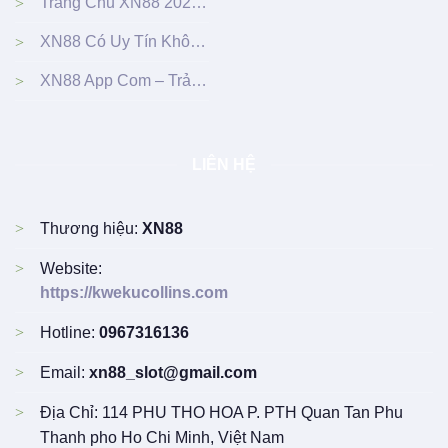
Trang Chủ XN88 2026 | XN88 Com - Trải Nghiệm Slot Đỉnh Cao
XN88 Có Uy Tín Không? Đánh Giá Nhanh Chóng Và Chính Xác Về Nhà Cái Slot
XN88 App Com – Trải Nghiệm Slot Đỉnh Cao 2026
LIÊN HỆ
Thương hiệu:
XN88
Website:
https://kwekucollins.com
Hotline:
0967316136
Email:
xn88_slot@gmail.com
Địa Chỉ: 114 PHU THO HOA P. PTH Quan Tan Phu
Thanh pho Ho Chi Minh, Việt Nam