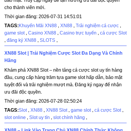
bảo mật. Truy cập ngay để tận hưởng ưu đãi độc quyền
cho thành viên mới.
Thời gian đăng: 2026-07-31 14:51:01
TAGS:
Khuyến Mãi XN88
,
XN88
,
Trải nghiệm cá cược
,
game slot
,
Casino XN88
,
Casino trực tuyến
,
cá cược Slot
,
đăng ký XN88
,
SLOTS
,
XN88 Slot | Trải Nghiệm Cược Slot Đa Dạng Và Chính
Hãng
Khám phá XN88 Slot – nền tảng cá cược slot uy tín hàng
đầu, cung cấp hàng trăm tựa game slot hấp dẫn, bảo mật
tuyệt đối và trải nghiệm mượt mà. Đăng ký ngay để nhận
ưu đãi độc quyền.
Thời gian đăng: 2026-07-28 02:50:24
TAGS:
Slot
,
XN88
,
XN88 Slot
,
game slot
,
cá cược Slot
,
slot online
,
Slot uy tín
,
slot chính hãng
,
XN88 – Link Vào Trang Chủ XN88 Chính Thức Không