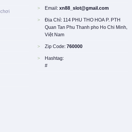
Email:
xn88_slot@gmail.com
 chơi
Địa Chỉ: 114 PHU THO HOA P. PTH
Quan Tan Phu Thanh pho Ho Chi Minh,
Việt Nam
Zip Code:
760000
Hashtag:
#