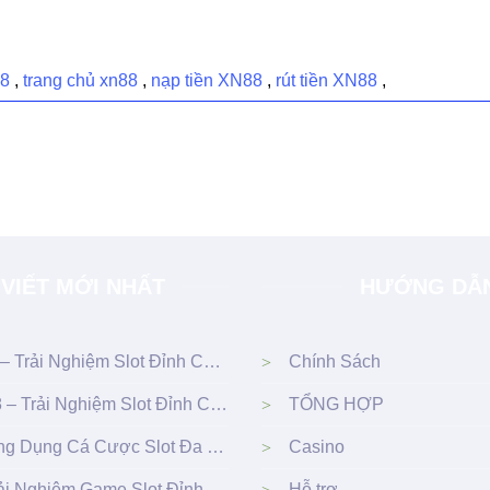
88
,
trang chủ xn88
,
nạp tiền XN88
,
rút tiền XN88
,
 VIẾT MỚI NHẤT
HƯỚNG DẪ
Tải XN88 – Trải Nghiệm Slot Đỉnh Cao Với Giao Diện Hiện Đại 2026
Chính Sách
App XN88 – Trải Nghiệm Slot Đỉnh Cao Tại XN88 2026
TỔNG HỢP
XN88 - Ứng Dụng Cá Cược Slot Đa Dạng, Ưu Đãi Mở Rộng 2026
Casino
XN88 - Trải Nghiệm Game Slot Đỉnh Cao Với XN88 Game 2026
Hỗ trợ