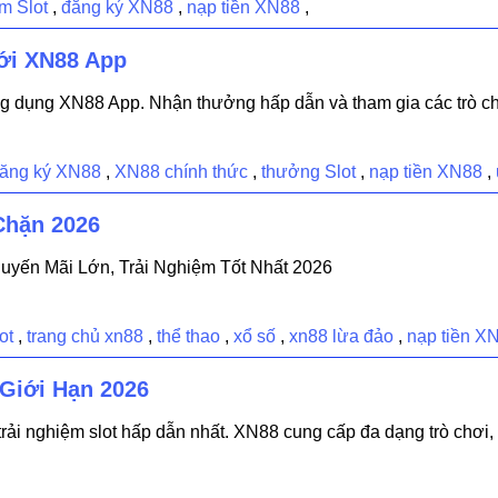
ệm Slot
,
đăng ký XN88
,
nạp tiền XN88
,
Với XN88 App
g dụng XN88 App. Nhận thưởng hấp dẫn và tham gia các trò chơi
ăng ký XN88
,
XN88 chính thức
,
thưởng Slot
,
nạp tiền XN88
,
Chặn 2026
uyến Mãi Lớn, Trải Nghiệm Tốt Nhất 2026
ot
,
trang chủ xn88
,
thể thao
,
xổ số
,
xn88 lừa đảo
,
nạp tiền X
 Giới Hạn 2026
ải nghiệm slot hấp dẫn nhất. XN88 cung cấp đa dạng trò chơi