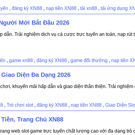
uyến
,
đăng ký XN88
,
nạp tiền XN88
,
tải xn88
,
tải ứng dụng X
Người Mới Bắt Đầu 2026
ẫn. Trải nghiệm dịch vụ cá cược trực tuyến an toàn, nạp rút 
yến
,
game xn88
,
đăng ký XN88
,
game đổi thưởng
,
nạp tiền X
i Giao Diện Đa Dạng 2026
ò chơi, khuyến mãi hấp dẫn và giao diện thân thiện. Trải nghi
88
,
Trò chơi slot
,
đăng ký XN88
,
nạp tiền XN88
,
Giao Diện Slo
 Tiền, Trang Chủ XN88
ang web slot game trực tuyến chất lượng cao với đa dạng trò c