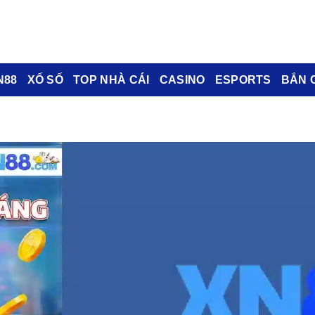
N88
XỐ SỐ
TOP NHÀ CÁI
CASINO
ESPORTS
BẮN 