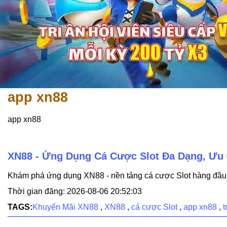
app xn88
app xn88
XN88 - Ứng Dụng Cá Cược Slot Đa Dạng, Ưu
Khám phá ứng dụng XN88 - nền tảng cá cược Slot hàng đầu v
Thời gian đăng: 2026-08-06 20:52:03
TAGS:
Khuyến Mãi XN88
,
XN88
,
cá cược Slot
,
app xn88
,
t