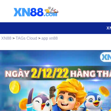
X
XN88
>
TAGs Cloud
>
app xn88