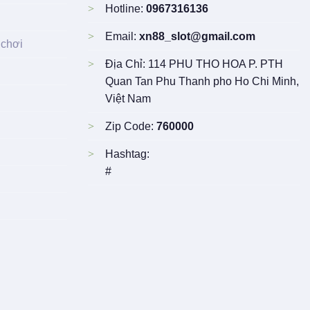
Hotline:
0967316136
Email:
xn88_slot@gmail.com
 chơi
Địa Chỉ: 114 PHU THO HOA P. PTH
Quan Tan Phu Thanh pho Ho Chi Minh,
Việt Nam
Zip Code:
760000
Hashtag:
#