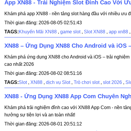
App XN88 - Trải Nghiệm Slot Đỉnh Cao Với Ư
Khám phá app XN88 - nền tảng slot hàng đầu với nhiều ưu đ
Thời gian đăng: 2026-08-05 02:51:43
TAGS:
Khuyến Mãi XN88
,
game slot
,
Slot XN88
,
app xn88
XN88 – Ứng Dụng XN88 Cho Android và iOS –
Khám phá ứng dụng XN88 cho Android và iOS – trải nghiệm sl
cao nhất 2026
Thời gian đăng: 2026-08-02 08:51:16
TAGS:
Slot
,
XN88
,
dịch vụ Slot
,
Trò chơi slot
,
slot 2026
,
Sl
XN88 - Ứng Dụng XN88 App Com Chuyên Nghi
Khám phá trải nghiệm đỉnh cao với XN88 App Com - nền tảng 
hưởng sự tiện lợi và an toàn nhất!
Thời gian đăng: 2026-08-01 20:51:12