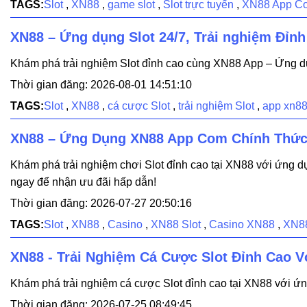
TAGS:
Slot
,
XN88
,
game slot
,
Slot trực tuyến
,
XN88 App C
XN88 – Ứng dụng Slot 24/7, Trải nghiệm Đỉn
Khám phá trải nghiệm Slot đỉnh cao cùng XN88 App – Ứng dụn
Thời gian đăng: 2026-08-01 14:51:10
TAGS:
Slot
,
XN88
,
cá cược Slot
,
trải nghiệm Slot
,
app xn8
XN88 – Ứng Dụng XN88 App Com Chính Thức
Khám phá trải nghiệm chơi Slot đỉnh cao tại XN88 với ứng 
ngay để nhận ưu đãi hấp dẫn!
Thời gian đăng: 2026-07-27 20:50:16
TAGS:
Slot
,
XN88
,
Casino
,
XN88 Slot
,
Casino XN88
,
XN8
XN88 - Trải Nghiệm Cá Cược Slot Đỉnh Cao 
Khám phá trải nghiệm cá cược Slot đỉnh cao tại XN88 với ứn
Thời gian đăng: 2026-07-25 08:49:45