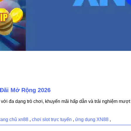
 Đãi Mở Rộng 2026
ới đa dạng trò chơi, khuyến mãi hấp dẫn và trải nghiệm mượt
rang chủ xn88
,
chơi slot trực tuyến
,
ứng dụng XN88
,