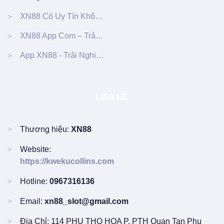
XN88 Có Uy Tín Không? Đánh Giá Nhanh Chóng Và Chính Xác Về Nhà Cái Slot
XN88 App Com – Trải Nghiệm Slot Đỉnh Cao 2026
App XN88 - Trải Nghiệm Slot Đỉnh Cao Với Ưu Đãi Dành Riêng Cho Thành Viên
LIÊN HỆ
Thương hiệu:
XN88
Website:
https://kwekucollins.com
Hotline:
0967316136
Email:
xn88_slot@gmail.com
Địa Chỉ: 114 PHU THO HOA P. PTH Quan Tan Phu