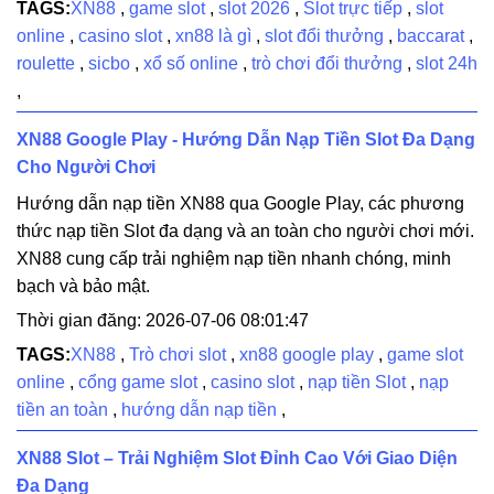
TAGS:
XN88
,
game slot
,
slot 2026
,
Slot trực tiếp
,
slot
online
,
casino slot
,
xn88 là gì
,
slot đổi thưởng
,
baccarat
,
roulette
,
sicbo
,
xổ số online
,
trò chơi đổi thưởng
,
slot 24h
,
XN88 Google Play - Hướng Dẫn Nạp Tiền Slot Đa Dạng
Cho Người Chơi
Hướng dẫn nạp tiền XN88 qua Google Play, các phương
thức nạp tiền Slot đa dạng và an toàn cho người chơi mới.
XN88 cung cấp trải nghiệm nạp tiền nhanh chóng, minh
bạch và bảo mật.
Thời gian đăng: 2026-07-06 08:01:47
TAGS:
XN88
,
Trò chơi slot
,
xn88 google play
,
game slot
online
,
cổng game slot
,
casino slot
,
nạp tiền Slot
,
nạp
tiền an toàn
,
hướng dẫn nạp tiền
,
XN88 Slot – Trải Nghiệm Slot Đỉnh Cao Với Giao Diện
Đa Dạng