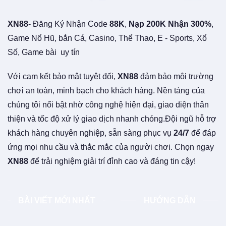
XN88
- Đăng Ký Nhận Code
88K
,
Nạp 200K Nhận 300%
,
Game Nổ Hũ, bắn Cá, Casino, Thể Thao, E - Sports, Xổ
Số, Game bài uy tín
Với cam kết bảo mật tuyệt đối,
XN88
đảm bảo môi trường
chơi an toàn, minh bạch cho khách hàng. Nền tảng của
chúng tôi nổi bật nhờ công nghệ hiện đại, giao diện thân
thiện và tốc độ xử lý giao dịch nhanh chóng.
Đội ngũ hỗ trợ
khách hàng chuyên nghiệp, sẵn sàng phục vụ
24/7
để đáp
ứng mọi nhu cầu và thắc mắc của người chơi. Chọn ngay
XN88
để trải nghiệm giải trí đỉnh cao và đáng tin cậy!
BÀI VIẾT MỚI NHẤT
HƯỚNG DẪN