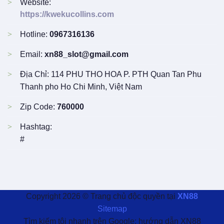
Website:
https://kwekucollins.com
Hotline:
0967316136
Email:
xn88_slot@gmail.com
Địa Chỉ: 114 PHU THO HOA P. PTH Quan Tan Phu
Thanh pho Ho Chi Minh, Việt Nam
Zip Code:
760000
Hashtag:
#
Copyright 2026 © Trang chủ độc quyền tại
XN88
Sitemap
Tìm kiếm tôi nhanh trên Google: hướng dẫn XN88