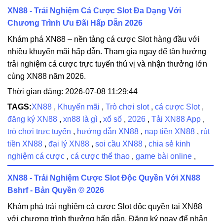
XN88 - Trải Nghiệm Cá Cược Slot Đa Dạng Với
Chương Trình Ưu Đãi Hấp Dẫn 2026
Khám phá XN88 – nền tảng cá cược Slot hàng đầu với
nhiều khuyến mãi hấp dẫn. Tham gia ngay để tận hưởng
trải nghiệm cá cược trực tuyến thú vị và nhận thưởng lớn
cùng XN88 năm 2026.
Thời gian đăng: 2026-07-08 11:29:44
TAGS:
XN88
,
Khuyến mãi
,
Trò chơi slot
,
cá cược Slot
,
đăng ký XN88
,
xn88 là gì
,
xổ số
,
2026
,
Tải XN88 App
,
trò chơi trực tuyến
,
hướng dẫn XN88
,
nạp tiền XN88
,
rút
tiền XN88
,
đại lý XN88
,
soi cầu XN88
,
chia sẻ kinh
nghiệm cá cược
,
cá cược thể thao
,
game bài online
,
XN88 - Trải Nghiệm Cược Slot Độc Quyền Với XN88
Bshrf - Bản Quyền © 2026
Khám phá trải nghiệm cá cược Slot độc quyền tại XN88
với chương trình thưởng hấp dẫn. Đăng ký ngay để nhận