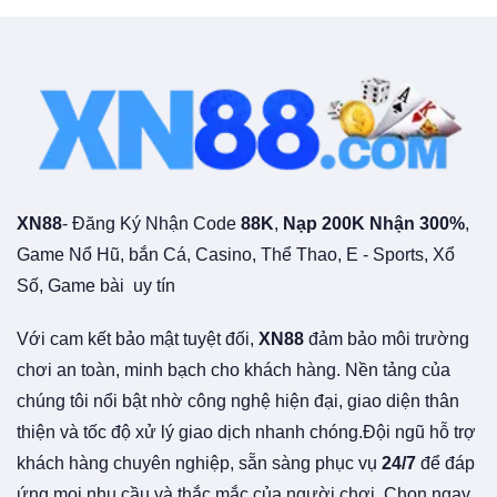
XN88
- Đăng Ký Nhận Code
88K
,
Nạp 200K Nhận 300%
,
Game Nổ Hũ, bắn Cá, Casino, Thể Thao, E - Sports, Xổ
Số, Game bài uy tín
Với cam kết bảo mật tuyệt đối,
XN88
đảm bảo môi trường
chơi an toàn, minh bạch cho khách hàng. Nền tảng của
chúng tôi nổi bật nhờ công nghệ hiện đại, giao diện thân
thiện và tốc độ xử lý giao dịch nhanh chóng.
Đội ngũ hỗ trợ
khách hàng chuyên nghiệp, sẵn sàng phục vụ
24/7
để đáp
ứng mọi nhu cầu và thắc mắc của người chơi. Chọn ngay