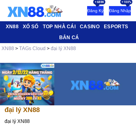
Đăng Ký
Đăng Nhập
XN88
XỐ SỐ
TOP NHÀ CÁI
CASINO
ESPORTS
BẮN CÁ
XN88
>
TAGs Cloud
>
đại lý XN88
đại lý XN88
đại lý XN88