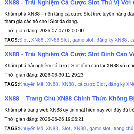
XN88 - Trải Nghiệm Cá Cược Slot Thú Vị Vớ
Khám phá XN88 – nền tảng cá cược Slot trực tuyến hàng đầu
tham gia các trò chơi Slot đa dạng.
Thời gian đăng: 2026-07-07 02:00:00
TAGS:
Slot
,
XN88
,
XN88 Slot
,
game slot
,
đăng ký XN88
,
c
XN88 - Trải Nghiệm Cá Cược Slot Đỉnh Cao V
Khám phá trải nghiệm cá cược Slot đỉnh cao tại XN88 với c
Thời gian đăng: 2026-06-30 11:29:23
TAGS:
Khuyến Mãi XN88
,
XN88
,
cá cược Slot
,
đăng ký XN
XN88 – Trang Chủ XN88 Chính Thức Không B
Khám phá trang web XN88 uy tín nhất hiện nay với đầy đủ tr
Thời gian đăng: 2026-06-26 19:06:21
TAGS:
Khuyến Mãi XN88
,
Slot
,
XN88
,
game slot
,
trang chủ