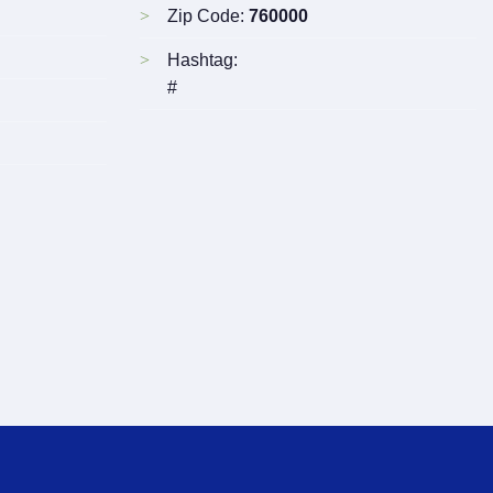
Zip Code:
760000
Hashtag:
#