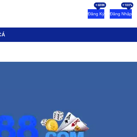
Đăng Ký
Đăng Nhập
CÁ