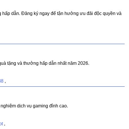
ng hấp dẫn. Đăng ký ngay để tận hưởng ưu đãi độc quyền và
 quà tặng và thưởng hấp dẫn nhất năm 2026.
88
,
 nghiệm dịch vụ gaming đỉnh cao.
ot
,