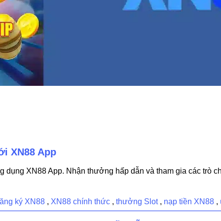
Với XN88 App
g dụng XN88 App. Nhận thưởng hấp dẫn và tham gia các trò chơi
ăng ký XN88
,
XN88 chính thức
,
thưởng Slot
,
nạp tiền XN88
,