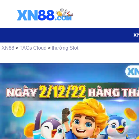
X
XN88
>
TAGs Cloud
>
thưởng Slot