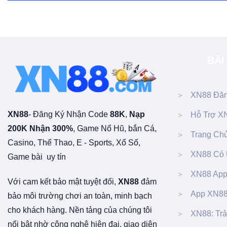
BÀI
XN88
- Đăng Ký Nhận Code
88K
,
Nạp
200K Nhận 300%
, Game Nổ Hũ, bắn Cá,
Casino, Thể Thao, E - Sports, Xổ Số,
Game bài uy tín
Với cam kết bảo mật tuyệt đối,
XN88
đảm
bảo môi trường chơi an toàn, minh bạch
cho khách hàng. Nền tảng của chúng tôi
nổi bật nhờ công nghệ hiện đại, giao diện