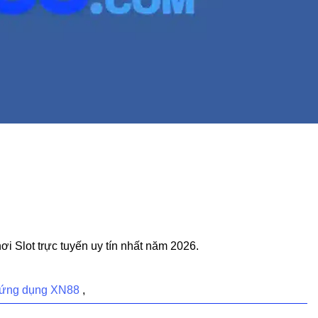
 Slot trực tuyến uy tín nhất năm 2026.
ứng dụng XN88
,