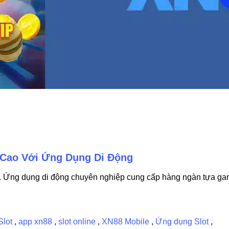
 Cao Với Ứng Dụng Di Động
Ứng dụng di động chuyên nghiệp cung cấp hàng ngàn tựa game S
Slot
,
app xn88
,
slot online
,
XN88 Mobile
,
Ứng dụng Slot
,