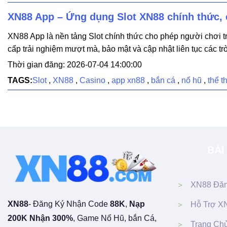
XN88 App – Ứng dụng Slot XN88 chính thức, 
XN88 App là nền tảng Slot chính thức cho phép người chơi 
cấp trải nghiệm mượt mà, bảo mật và cập nhật liên tục các tr
Thời gian đăng: 2026-07-04 14:00:00
TAGS:
Slot
,
XN88
,
Casino
,
app xn88
,
bắn cá
,
nổ hũ
,
thể t
BÀI
XN88
- Đăng Ký Nhận Code
88K
,
Nạp
200K Nhận 300%
, Game Nổ Hũ, bắn Cá,