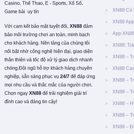
Casino, Thể Thao, E - Sports, Xổ Số,
Game bài uy tín
Với cam kết bảo mật tuyệt đối,
XN88
đảm
bảo môi trường chơi an toàn, minh bạch
cho khách hàng. Nền tảng của chúng tôi
nổi bật nhờ công nghệ hiện đại, giao diện
thân thiện và tốc độ xử lý giao dịch nhanh
chóng.
Đội ngũ hỗ trợ khách hàng chuyên
nghiệp, sẵn sàng phục vụ
24/7
để đáp ứng
mọi nhu cầu và thắc mắc của người chơi.
Chọn ngay
XN88
để trải nghiệm giải trí
đỉnh cao và đáng tin cậy!