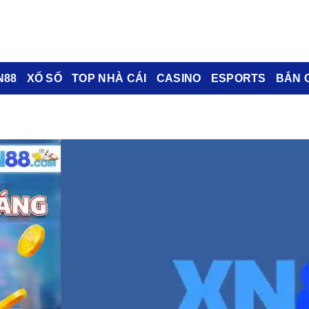
N88
XỐ SỐ
TOP NHÀ CÁI
CASINO
ESPORTS
BẮN 