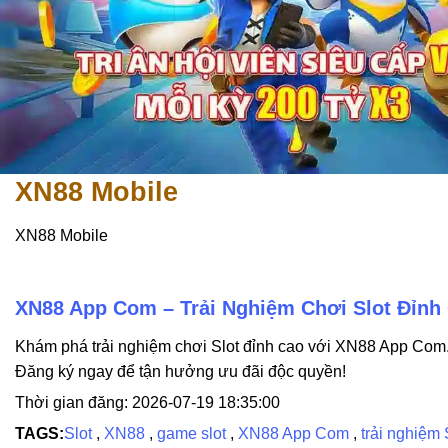
XN88 Mobile
XN88 Mobile
XN88 App Com – Trải Nghiệm Chơi Slot Đỉnh
Khám phá trải nghiệm chơi Slot đỉnh cao với XN88 App Com. 
Đăng ký ngay để tận hưởng ưu đãi độc quyền!
Thời gian đăng: 2026-07-19 18:35:00
TAGS:
Slot
,
XN88
,
game slot
,
XN88 App Com
,
trải nghiệm 