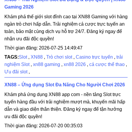
Gaming 2026
Khám phá thế giới slot đỉnh cao tại XN88 Gaming với hàng
ngàn trò chơi hấp dẫn. Trải nghiệm cá cược trực tuyến an
toàn, bảo mật cùng dịch vụ hỗ trợ 24/7. Đăng ký ngay để
nhận ưu đãi độc quyền!
Thời gian đăng: 2026-07-25 14:49:47
TAGS:
Slot
,
XN88
,
Trò chơi slot
,
Casino trực tuyến
,
trải
nghiệm Slot
,
xn88 gaming
,
xn88 2026
,
cá cược thể thao
,
Ưu đãi slot
,
XN88 – Ứng dụng Slot Đa Năng Cho Người Chơi 2026
Khám phá ứng dụng XN88 app com - nền tảng Slot trực
tuyến hàng đầu với trải nghiệm mượt mà, khuyến mãi hấp
dẫn và giao diện thân thiện. Đăng ký ngay để tận hưởng
ưu đãi độc quyền!
Thời gian đăng: 2026-07-20 00:35:03