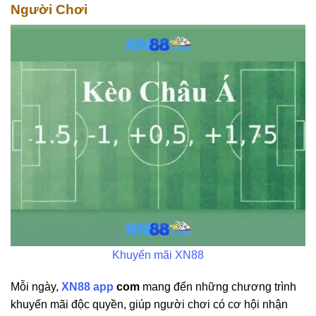
Người Chơi
Khuyến mãi XN88
Mỗi ngày,
XN88 app
com
mang đến những chương trình
khuyến mãi độc quyền, giúp người chơi có cơ hội nhận