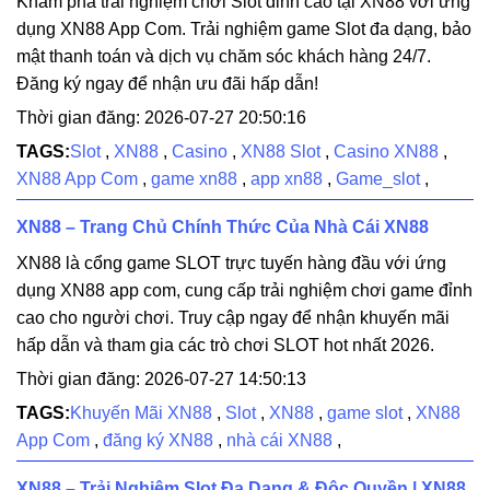
Khám phá trải nghiệm chơi Slot đỉnh cao tại XN88 với ứng
dụng XN88 App Com. Trải nghiệm game Slot đa dạng, bảo
mật thanh toán và dịch vụ chăm sóc khách hàng 24/7.
Đăng ký ngay để nhận ưu đãi hấp dẫn!
Thời gian đăng: 2026-07-27 20:50:16
TAGS:
Slot
,
XN88
,
Casino
,
XN88 Slot
,
Casino XN88
,
XN88 App Com
,
game xn88
,
app xn88
,
Game_slot
,
XN88 – Trang Chủ Chính Thức Của Nhà Cái XN88
XN88 là cổng game SLOT trực tuyến hàng đầu với ứng
dụng XN88 app com, cung cấp trải nghiệm chơi game đỉnh
cao cho người chơi. Truy cập ngay để nhận khuyến mãi
hấp dẫn và tham gia các trò chơi SLOT hot nhất 2026.
Thời gian đăng: 2026-07-27 14:50:13
TAGS:
Khuyến Mãi XN88
,
Slot
,
XN88
,
game slot
,
XN88
App Com
,
đăng ký XN88
,
nhà cái XN88
,
XN88 – Trải Nghiệm Slot Đa Dạng & Độc Quyền | XN88