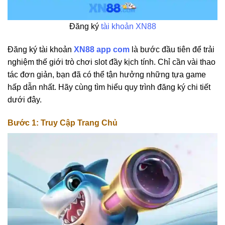
Đăng ký
tài khoản XN88
Đăng ký tài khoản
XN88 app com
là bước đầu tiên để trải
nghiệm thế giới trò chơi slot đầy kịch tính. Chỉ cần vài thao
tác đơn giản, bạn đã có thể tận hưởng những tựa game
hấp dẫn nhất. Hãy cùng tìm hiểu quy trình đăng ký chi tiết
dưới đây.
Bước 1: Truy Cập Trang Chủ