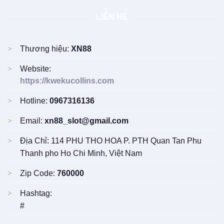
LIÊN HỆ
Thương hiệu:
XN88
Website:
https://kwekucollins.com
Hotline:
0967316136
Email:
xn88_slot@gmail.com
Địa Chỉ: 114 PHU THO HOA P. PTH Quan Tan Phu
Thanh pho Ho Chi Minh, Việt Nam
Zip Code:
760000
Hashtag:
#