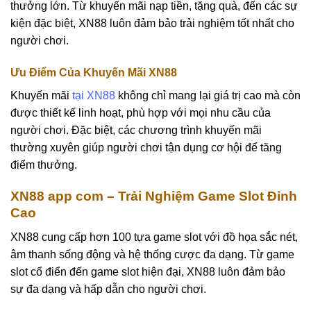
thưởng lớn. Từ khuyến mãi nạp tiền, tặng quà, đến các sự
kiện đặc biệt, XN88 luôn đảm bảo trải nghiệm tốt nhất cho
người chơi.
Ưu Điểm Của Khuyến Mãi XN88
Khuyến mãi
tại XN88
không chỉ mang lại giá trị cao mà còn
được thiết kế linh hoạt, phù hợp với mọi nhu cầu của
người chơi. Đặc biệt, các chương trình khuyến mãi
thường xuyên giúp người chơi tận dụng cơ hội để tăng
điểm thưởng.
XN88 app com
– Trải Nghiệm Game Slot Đỉnh
Cao
XN88 cung cấp hơn 100 tựa game slot với đồ họa sắc nét,
âm thanh sống động và hệ thống cược đa dạng. Từ game
slot cổ điển đến game slot hiện đại, XN88 luôn đảm bảo
sự đa dạng và hấp dẫn cho người chơi.