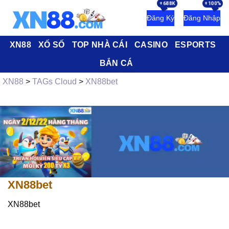
Đăng Ký
Đăng Nhập
XN88
XỐ SỐ
TOP NHÀ CÁI
CASINO
ESPORTS
BẮN CÁ
XN88
>
TAGs Cloud
>
XN88bet
XN88bet
XN88bet