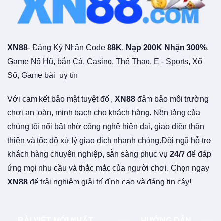
XN88
- Đăng Ký Nhận Code
88K
,
Nạp 200K Nhận 300%
,
Game Nổ Hũ, bắn Cá, Casino, Thể Thao, E - Sports, Xổ
Số, Game bài uy tín
Với cam kết bảo mật tuyệt đối,
XN88
đảm bảo môi trường
chơi an toàn, minh bạch cho khách hàng. Nền tảng của
chúng tôi nổi bật nhờ công nghệ hiện đại, giao diện thân
thiện và tốc độ xử lý giao dịch nhanh chóng.
Đội ngũ hỗ trợ
khách hàng chuyên nghiệp, sẵn sàng phục vụ
24/7
để đáp
ứng mọi nhu cầu và thắc mắc của người chơi. Chọn ngay
XN88
để trải nghiệm giải trí đỉnh cao và đáng tin cậy!
BÀI VIẾT MỚI NHẤT
HƯỚNG DẪN