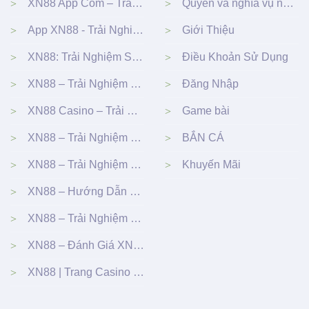
XN88 App Com – Trải Nghiệm Slot Đỉnh Cao 2026
Quyền và nghĩa vụ người chơi
App XN88 - Trải Nghiệm Slot Đỉnh Cao Với Ưu Đãi Dành Riêng Cho Thành Viên
Giới Thiệu
XN88: Trải Nghiệm Slot Uy Tín Và Đa Dạng Cho Người Chơi 2026
Điều Khoản Sử Dụng
XN88 – Trải Nghiệm Slot Đỉnh Cao Với XN88 Google Play 2026
Đăng Nhập
XN88 Casino – Trải Nghiệm Slot Đỉnh Cao Với Tỷ Lệ Thắng Cao 2026
Game bài
XN88 – Trải Nghiệm Slot Đỉnh Cao, Ưu Đãi XN88 Bshrf, Hướng Dẫn Đăng Ký Và Nạp Tiền 2026
BẮN CÁ
XN88 – Trải Nghiệm Slot Đa Dạng, Trải Nghiệm Vui Vẻ 2026
Khuyến Mãi
XN88 – Hướng Dẫn Đăng Nhập Vào Trang Chủ Slot XN88 2026
XN88 – Trải Nghiệm Cá Cược Slot Đỉnh Cao, Tránh Lừa Đảo Với XN88 2026
XN88 – Đánh Giá XN88 Có Uy Tín Không 2026
XN88 | Trang Casino trực tuyến hàng đầu Việt Nam