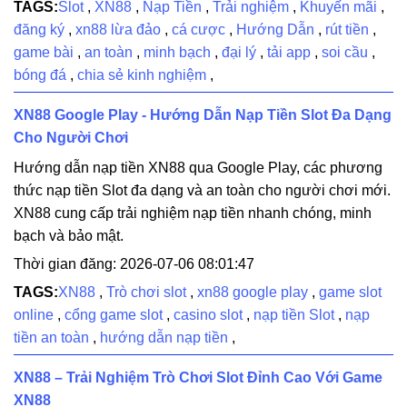
TAGS:
Slot
,
XN88
,
Nạp Tiền
,
Trải nghiệm
,
Khuyến mãi
,
đăng ký
,
xn88 lừa đảo
,
cá cược
,
Hướng Dẫn
,
rút tiền
,
game bài
,
an toàn
,
minh bạch
,
đại lý
,
tải app
,
soi cầu
,
bóng đá
,
chia sẻ kinh nghiệm
,
XN88 Google Play - Hướng Dẫn Nạp Tiền Slot Đa Dạng
Cho Người Chơi
Hướng dẫn nạp tiền XN88 qua Google Play, các phương
thức nạp tiền Slot đa dạng và an toàn cho người chơi mới.
XN88 cung cấp trải nghiệm nạp tiền nhanh chóng, minh
bạch và bảo mật.
Thời gian đăng: 2026-07-06 08:01:47
TAGS:
XN88
,
Trò chơi slot
,
xn88 google play
,
game slot
online
,
cổng game slot
,
casino slot
,
nạp tiền Slot
,
nạp
tiền an toàn
,
hướng dẫn nạp tiền
,
XN88 – Trải Nghiệm Trò Chơi Slot Đỉnh Cao Với Game
XN88