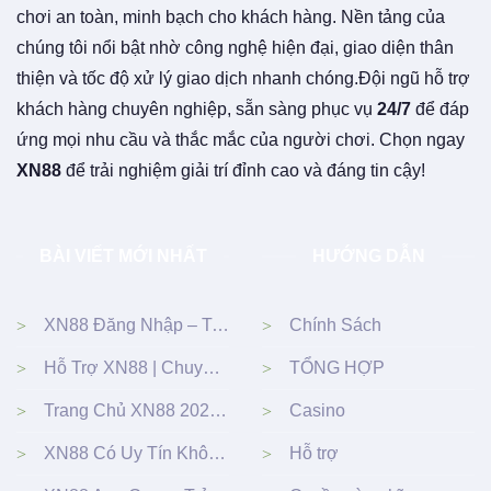
chơi an toàn, minh bạch cho khách hàng. Nền tảng của
chúng tôi nổi bật nhờ công nghệ hiện đại, giao diện thân
thiện và tốc độ xử lý giao dịch nhanh chóng.
Đội ngũ hỗ trợ
khách hàng chuyên nghiệp, sẵn sàng phục vụ
24/7
để đáp
ứng mọi nhu cầu và thắc mắc của người chơi. Chọn ngay
XN88
để trải nghiệm giải trí đỉnh cao và đáng tin cậy!
BÀI VIẾT MỚI NHẤT
HƯỚNG DẪN
XN88 Đăng Nhập – Trải Nghiệm Đỉnh Cao Trong Thế Giới SLOT 2026
Chính Sách
Hỗ Trợ XN88 | Chuyên Nghiệp - Tận Tâm - Nhiệt Huyết
TỔNG HỢP
Trang Chủ XN88 2026 | XN88 Com - Trải Nghiệm Slot Đỉnh Cao
Casino
XN88 Có Uy Tín Không? Đánh Giá Nhanh Chóng Và Chính Xác Về Nhà Cái Slot
Hỗ trợ