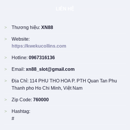
LIÊN HỆ
Thương hiệu:
XN88
Website:
https://kwekucollins.com
Hotline:
0967316136
Email:
xn88_slot@gmail.com
Địa Chỉ: 114 PHU THO HOA P. PTH Quan Tan Phu
Thanh pho Ho Chi Minh, Việt Nam
Zip Code:
760000
Hashtag:
#