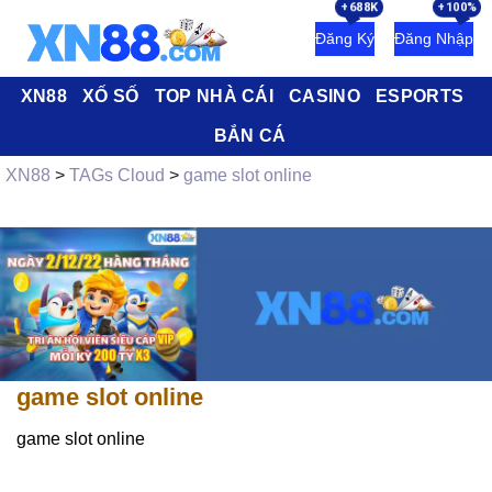
Đăng Ký
Đăng Nhập
XN88
XỐ SỐ
TOP NHÀ CÁI
CASINO
ESPORTS
BẮN CÁ
XN88
>
TAGs Cloud
>
game slot online
game slot online
game slot online