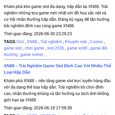
Khám phá kho game slot đa dạng, hấp dẫn tại XN88. Trải
nghiệm những tựa game mới nhất với đồ họa sắc nét và
cơ hội nhận thưởng hấp dẫn. Đăng ký ngay để tận hưởng
trải nghiệm đỉnh cao cùng game XN88.
Thời gian đăng: 2026-06-30 23:29:23
TAGS:
Slot
,
XN88
,
Trải nghiệm
,
Khuyến mãi
,
Casino
,
game slot
,
chơi game
,
slot 2026
,
game xn88
,
game đổi
thưởng
,
game online
,
XN88 – Trải Nghiệm Game Slot Đỉnh Cao Với Nhiều Thể
Loại Hấp Dẫn
Khám phá XN88 – nền tảng game slot trực tuyến hàng đầu
với đa dạng thể loại hấp dẫn. Trải nghiệm trò chơi đỉnh
cao, nhận thưởng khủng và tận hưởng sự kịch tính không
giới hạn tại XN88.
Thời gian đăng: 2026-06-18 17:59:38