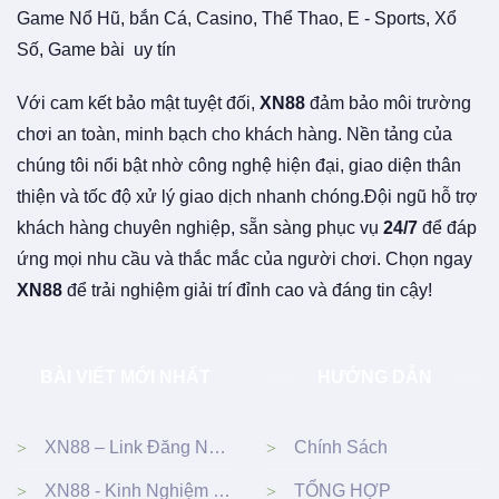
Game Nổ Hũ, bắn Cá, Casino, Thể Thao, E - Sports, Xổ
Số, Game bài uy tín
Với cam kết bảo mật tuyệt đối,
XN88
đảm bảo môi trường
chơi an toàn, minh bạch cho khách hàng. Nền tảng của
chúng tôi nổi bật nhờ công nghệ hiện đại, giao diện thân
thiện và tốc độ xử lý giao dịch nhanh chóng.
Đội ngũ hỗ trợ
khách hàng chuyên nghiệp, sẵn sàng phục vụ
24/7
để đáp
ứng mọi nhu cầu và thắc mắc của người chơi. Chọn ngay
XN88
để trải nghiệm giải trí đỉnh cao và đáng tin cậy!
BÀI VIẾT MỚI NHẤT
HƯỚNG DẪN
XN88 – Link Đăng Nhập Chính Thức Cho Người Chơi Slot 2026
Chính Sách
XN88 - Kinh Nghiệm Chơi Slot Trên Google Play 2026
TỔNG HỢP