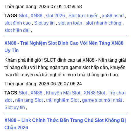
Thời gian đăng: 2026-07-05 13:59:58
TAGS:
Slot
,
XN88
,
slot 2026
,
Slot trực tuyến
,
xn88 bshrf
,
slot đỉnh cao
,
Slot uy tín
,
slot an toàn
,
slot nhanh chóng
,
slot hiện đại
,
XN88 - Trải Nghiệm Slot Đỉnh Cao Với Nền Tảng XN88
Uy Tín
Khám phá thế giới SLOT đỉnh cao tại XN88 - Nền tảng giải
trí hàng đầu với hàng ngàn tựa game slot hấp dẫn, khuyến
mãi độc quyền và trải nghiệm mượt mà không giới hạn.
Thời gian đăng: 2026-06-26 07:06:24
TAGS:
Slot
,
XN88
,
Khuyến Mãi Slot
,
XN88 Slot
,
Trò chơi
slot
,
nền tảng Slot
,
trải nghiệm Slot
,
game slot mới nhất
,
Slot uy tín
,
XN88 – Link Chính Thức Đến Trang Chủ Slot Không Bị
Chặn 2026