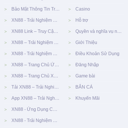
Bảo Mật Thông Tin Trong Môi Trường Slot - Bí Quyết An Toàn Tại XN88
Casino
XN88 - Trải Nghiệm Slot Đỉnh Cao Cùng Các Trò Chơi Đỉnh Cao 2026
Hỗ trợ
XN88 Link – Truy Cập An Toàn Cho Người Chơi Slot
Quyền và nghĩa vụ người chơi
XN88 – Trải Nghiệm Slot Trực Tuyến Đỉnh Cao Với Ưu Đãi Đặc Biệt 2026
Giới Thiệu
XN88 - Trải Nghiệm Slot Trực Tuyến Đỉnh Cao 2026
Điều Khoản Sử Dụng
XN88 – Trang Chủ Ứng Dụng XN88 Đa Dạng Game Slot Trực Tuyến 2026
Đăng Nhập
XN88 – Trang Chủ XN88 – Nền Tảng Slot Đa Dạng Cho Người Chơi
Game bài
Tải XN88 – Trải Nghiệm Slot Đỉnh Cao Với Giao Diện Hiện Đại 2026
BẮN CÁ
App XN88 – Trải Nghiệm Slot Đỉnh Cao Tại XN88 2026
Khuyến Mãi
XN88 - Ứng Dụng Cá Cược Slot Đa Dạng, Ưu Đãi Mở Rộng 2026
XN88 - Trải Nghiệm Game Slot Đỉnh Cao Với XN88 Game 2026