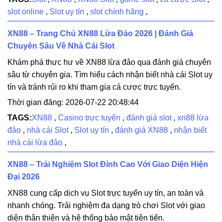
slot online
,
Slot uy tín
,
slot chính hãng
,
XN88 – Trang Chủ XN88 Lừa Đảo 2026 | Đánh Giá
Chuyên Sâu Về Nhà Cái Slot
Khám phá thực hư về XN88 lừa đảo qua đánh giá chuyên
sâu từ chuyên gia. Tìm hiểu cách nhận biết nhà cái Slot uy
tín và tránh rủi ro khi tham gia cá cược trực tuyến.
Thời gian đăng: 2026-07-22 20:48:44
TAGS:
XN88
,
Casino trực tuyến
,
đánh giá slot
,
xn88 lừa
đảo
,
nhà cái Slot
,
Slot uy tín
,
đánh giá XN88
,
nhận biết
nhà cái lừa đảo
,
XN88 – Trải Nghiệm Slot Đỉnh Cao Với Giao Diện Hiện
Đại 2026
XN88 cung cấp dịch vụ Slot trực tuyến uy tín, an toàn và
nhanh chóng. Trải nghiệm đa dạng trò chơi Slot với giao
diện thân thiện và hệ thống bảo mật tiên tiến.