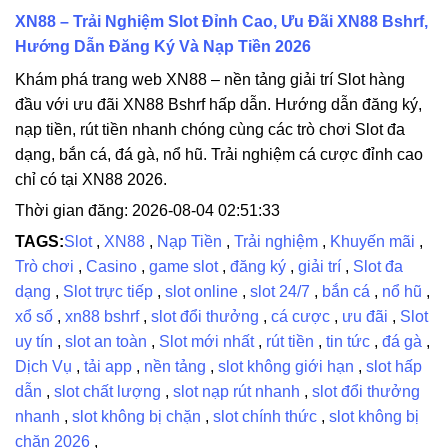
XN88 – Trải Nghiệm Slot Đỉnh Cao, Ưu Đãi XN88 Bshrf,
Hướng Dẫn Đăng Ký Và Nạp Tiền 2026
Khám phá trang web XN88 – nền tảng giải trí Slot hàng
đầu với ưu đãi XN88 Bshrf hấp dẫn. Hướng dẫn đăng ký,
nạp tiền, rút tiền nhanh chóng cùng các trò chơi Slot đa
dạng, bắn cá, đá gà, nổ hũ. Trải nghiệm cá cược đỉnh cao
chỉ có tại XN88 2026.
Thời gian đăng: 2026-08-04 02:51:33
TAGS:
Slot
,
XN88
,
Nạp Tiền
,
Trải nghiệm
,
Khuyến mãi
,
Trò chơi
,
Casino
,
game slot
,
đăng ký
,
giải trí
,
Slot đa
dạng
,
Slot trực tiếp
,
slot online
,
slot 24/7
,
bắn cá
,
nổ hũ
,
xổ số
,
xn88 bshrf
,
slot đổi thưởng
,
cá cược
,
ưu đãi
,
Slot
uy tín
,
slot an toàn
,
Slot mới nhất
,
rút tiền
,
tin tức
,
đá gà
,
Dịch Vụ
,
tải app
,
nền tảng
,
slot không giới hạn
,
slot hấp
dẫn
,
slot chất lượng
,
slot nạp rút nhanh
,
slot đổi thưởng
nhanh
,
slot không bị chặn
,
slot chính thức
,
slot không bị
chặn 2026
,