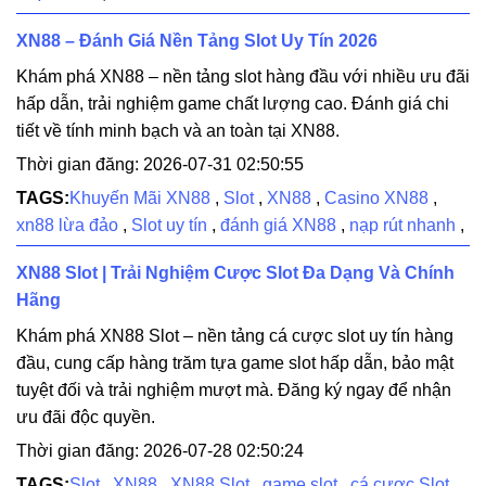
XN88 – Đánh Giá Nền Tảng Slot Uy Tín 2026
Khám phá XN88 – nền tảng slot hàng đầu với nhiều ưu đãi
hấp dẫn, trải nghiệm game chất lượng cao. Đánh giá chi
tiết về tính minh bạch và an toàn tại XN88.
Thời gian đăng: 2026-07-31 02:50:55
TAGS:
Khuyến Mãi XN88
,
Slot
,
XN88
,
Casino XN88
,
xn88 lừa đảo
,
Slot uy tín
,
đánh giá XN88
,
nạp rút nhanh
,
XN88 Slot | Trải Nghiệm Cược Slot Đa Dạng Và Chính
Hãng
Khám phá XN88 Slot – nền tảng cá cược slot uy tín hàng
đầu, cung cấp hàng trăm tựa game slot hấp dẫn, bảo mật
tuyệt đối và trải nghiệm mượt mà. Đăng ký ngay để nhận
ưu đãi độc quyền.
Thời gian đăng: 2026-07-28 02:50:24
TAGS:
Slot
,
XN88
,
XN88 Slot
,
game slot
,
cá cược Slot
,