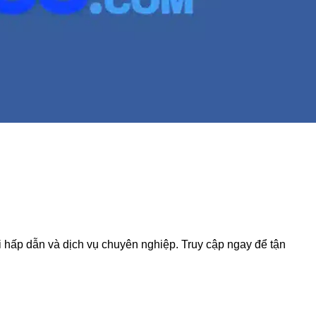
 hấp dẫn và dịch vụ chuyên nghiệp. Truy cập ngay để tận