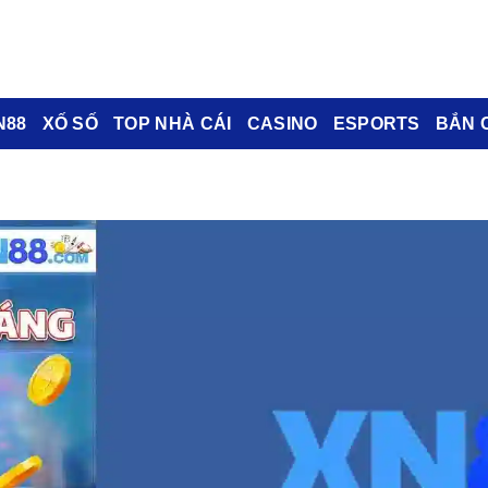
N88
XỐ SỐ
TOP NHÀ CÁI
CASINO
ESPORTS
BẮN 