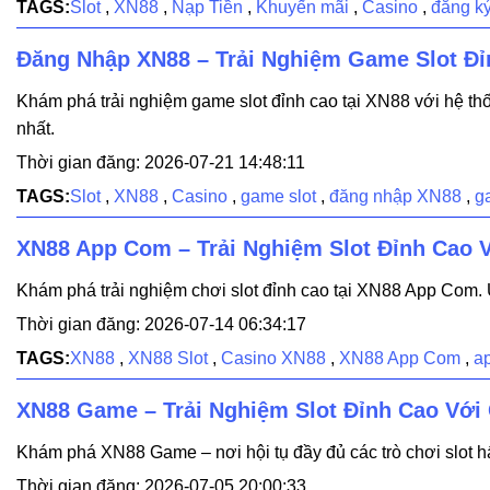
TAGS:
Slot
,
XN88
,
Nạp Tiền
,
Khuyến mãi
,
Casino
,
đăng k
Đăng Nhập XN88 – Trải Nghiệm Game Slot Đỉ
Khám phá trải nghiệm game slot đỉnh cao tại XN88 với hệ th
nhất.
Thời gian đăng: 2026-07-21 14:48:11
TAGS:
Slot
,
XN88
,
Casino
,
game slot
,
đăng nhập XN88
,
g
XN88 App Com – Trải Nghiệm Slot Đỉnh Cao 
Khám phá trải nghiệm chơi slot đỉnh cao tại XN88 App Com.
Thời gian đăng: 2026-07-14 06:34:17
TAGS:
XN88
,
XN88 Slot
,
Casino XN88
,
XN88 App Com
,
a
XN88 Game – Trải Nghiệm Slot Đỉnh Cao Với 
Khám phá XN88 Game – nơi hội tụ đầy đủ các trò chơi slot hấp
Thời gian đăng: 2026-07-05 20:00:33