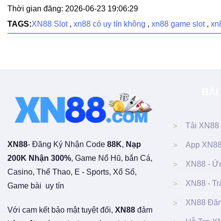
Thời gian đăng: 2026-06-23 19:06:29
TAGS:
XN88 Slot
,
xn88 có uy tín không
,
xn88 game slot
,
xn
BÀI
XN88
- Đăng Ký Nhận Code
88K
,
Nạp
200K Nhận 300%
, Game Nổ Hũ, bắn Cá,
Casino, Thể Thao, E - Sports, Xổ Số,
Game bài uy tín
Với cam kết bảo mật tuyệt đối,
XN88
đảm