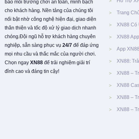
bảo môi trường chơi an toàn, minh bạch
cho khách hàng. Nền tảng của chúng tôi
nổi bật nhờ công nghệ hiện đại, giao diện
thân thiện và tốc độ xử lý giao dịch nhanh
chóng.
Đội ngũ hỗ trợ khách hàng chuyên
nghiệp, sẵn sàng phục vụ
24/7
để đáp ứng
mọi nhu cầu và thắc mắc của người chơi.
Chọn ngay
XN88
để trải nghiệm giải trí
đỉnh cao và đáng tin cậy!