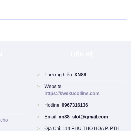
N
LIÊN HỆ
Thương hiệu:
XN88
Website:
https://kwekucollins.com
Hotline:
0967316136
Email:
xn88_slot@gmail.com
 chơi
Địa Chỉ: 114 PHU THO HOA P. PTH