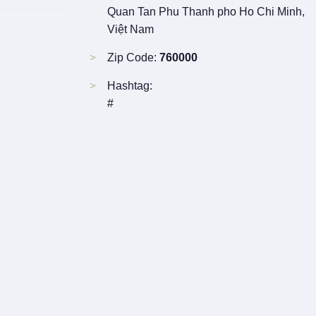
Quan Tan Phu Thanh pho Ho Chi Minh,
Việt Nam
Zip Code:
760000
Hashtag:
#