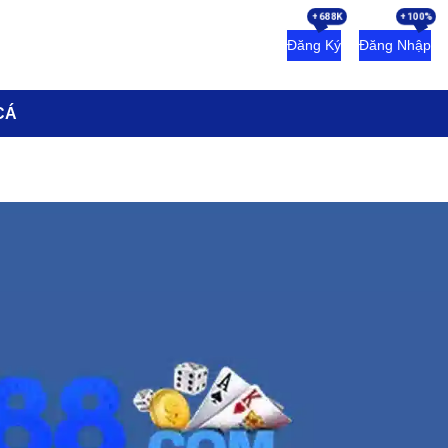
Đăng Ký
Đăng Nhập
CÁ