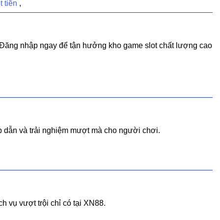
t tiền
,
n. Đăng nhập ngay để tận hưởng kho game slot chất lượng cao
 dẫn và trải nghiệm mượt mà cho người chơi.
h vụ vượt trội chỉ có tại XN88.