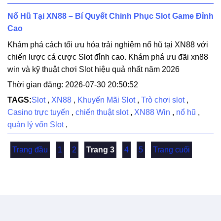
Nổ Hũ Tại XN88 – Bí Quyết Chinh Phục Slot Game Đỉnh
Cao
Khám phá cách tối ưu hóa trải nghiệm nổ hũ tại XN88 với
chiến lược cá cược Slot đỉnh cao. Khám phá ưu đãi xn88
win và kỹ thuật chơi Slot hiệu quả nhất năm 2026
Thời gian đăng: 2026-07-30 20:50:52
TAGS:
Slot
,
XN88
,
Khuyến Mãi Slot
,
Trò chơi slot
,
Casino trực tuyến
,
chiến thuật slot
,
XN88 Win
,
nổ hũ
,
quản lý vốn Slot
,
Trang đầu
1
2
Trang 3
4
5
Trang cuối