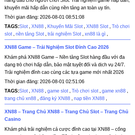
hàng đầu cho người chơi Slot. Trải nghiệm game hấp dẫn,
khuyến mãi hấp dẫn cùng nền tảng an toàn uy tín.
Thời gian đăng: 2026-08-01 08:51:08
TAGS:
Slot
,
XN88
,
Khuyến Mãi Slot
,
XN88 Slot
,
Trò chơi
slot
,
nền tảng Slot
,
trải nghiệm Slot
,
xn88 là gì
,
XN88 Game – Trải Nghiệm Slot Đỉnh Cao 2026
Khám phá XN88 Game – Nền tảng Slot hàng đầu với đa
dạng trò chơi hấp dẫn, bảo mật tuyệt đối và dịch vụ 24/7.
Trải nghiệm đỉnh cao cùng các tựa game mới nhất 2026
Thời gian đăng: 2026-08-01 02:51:06
TAGS:
Slot
,
XN88
,
game slot
,
Trò chơi slot
,
game xn88
,
trang chủ xn88
,
đăng ký XN88
,
nạp tiền XN88
,
XN88 – Trang Chủ XN88 – Trang Chủ Slot – Trang Chủ
Casino
Khám phá trải nghiệm cá cược đỉnh cao tại XN88 – cổng